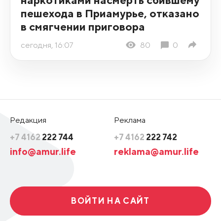
пешехода в Приамурье, отказано
в смягчении приговора
сегодня, 16:07
80
0
Редакция
Реклама
+7 4162
222 744
+7 4162
222 742
info@amur.life
reklama@amur.life
ВОЙТИ НА САЙТ