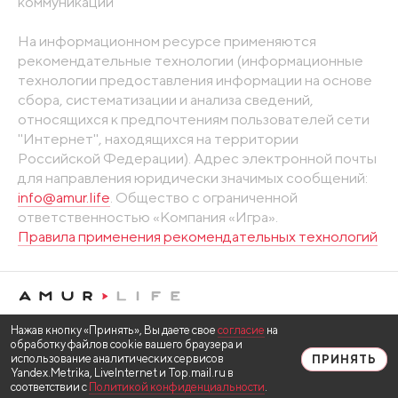
коммуникаций
На информационном ресурсе применяются
рекомендательные технологии (информационные
технологии предоставления информации на основе
сбора, систематизации и анализа сведений,
относящихся к предпочтениям пользователей сети
"Интернет", находящихся на территории
Российской Федерации). Адрес электронной почты
для направления юридически значимых сообщений:
info@amur.life
. Общество с ограниченной
ответственностью «Компания «Игра».
Правила применения рекомендательных технологий
Нажав кнопку «Принять», Вы даете свое
согласие
на
обработку файлов cookie вашего браузера и
использование аналитических сервисов
ПРИНЯТЬ
Yandex.Metrika, LiveInternet и Top.mail.ru в
соответствии с
Политикой конфиденциальности
.