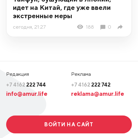
идет на Китай, где уже ввели
экстренные меры
сегодня, 21:27
188
0
Редакция
Реклама
+7 4162
222 744
+7 4162
222 742
info@amur.life
reklama@amur.life
ВОЙТИ НА САЙТ