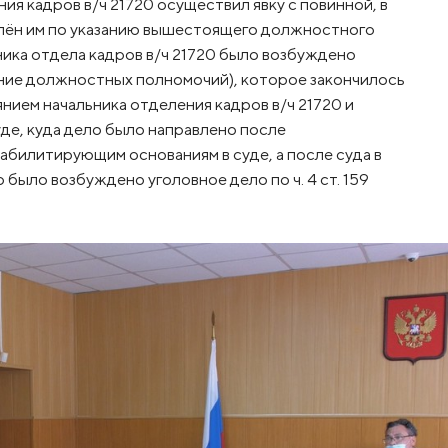
ия кадров в/ч 21720 осуществил явку с повинной, в
влён им по указанию вышестоящего должностного
ника отдела кадров в/ч 21720 было возбуждено
шение должностных полномочий), которое закончилось
нием начальника отделения кадров в/ч 21720 и
де, куда дело было направлено после
абилитирующим основаниям в суде, а после суда в
ыло возбуждено уголовное дело по ч. 4 ст. 159