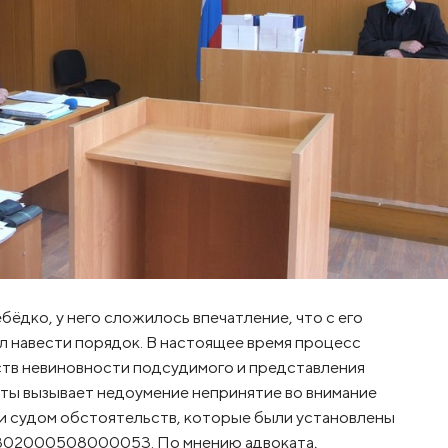
ёдко, у него сложилось впечатление, что с его
л навести порядок. В настоящее время процесс
ств невиновности подсудимого и представления
ты вызывает недоумение непринятие во внимание
 и судом обстоятельств, которые были установлены
11802000508000053. По мнению адвоката,