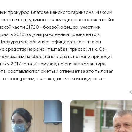
ный прокурор Благовещенского гарнизона Максим
 качестве подсудимого – командир расположенной в
ской части 21720 – боевой офицер, участник
рии, в 2018 году награжденный президентом
окуратура обвиняет офицера в том, что он
 средства на ремонт штаба и присвоил их. Сам
их указаний на сбор денег давать не мог и приводит
иям 2017 года. К тому же, по словам командира
а, составляются сметы и отвечает за это тыловая
з о поощрении, т.к. находился в командировке.