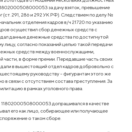
я 2018 года в отношении нескольких должностных
 11802000508000053 за дачу взяток, превышение
ст. 291, 286 и 292 УК РФ). Следствием по делу №
чальник отделения кадров в/ч 21720 по указанию
дров осуществил сбор денежных средств с
едал данные денежные средства по достигнутой
лицу, согласно показаний целью такой передачи
енежных средств между военнослужащими,
 части, в форме премии. Передавшие часть своих
и дали в вышестоящий отдел кадров добровольно с
вышестоящему руководству – фигурантам этого же
о в связи с отсутствием состава преступления. За
илитацию в рамках уголовного права.
№ 11802000508000053 допрашивался в качестве
азывал его как лицо, собирающее или получающее
аспоряжение о таком сборе.