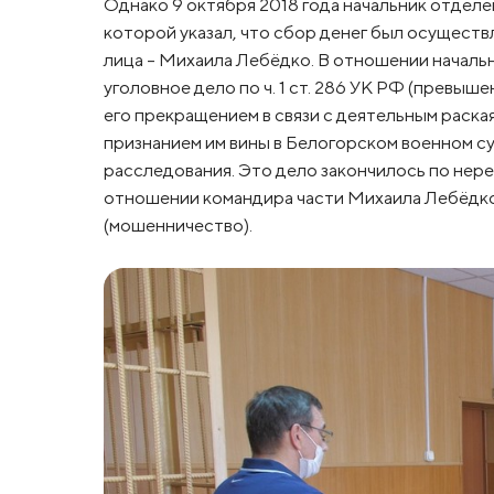
Однако 9 октября 2018 года начальник отделен
которой указал, что сбор денег был осущест
лица – Михаила Лебёдко. В отношении началь
уголовное дело по ч. 1 ст. 286 УК РФ (превы
его прекращением в связи с деятельным раская
признанием им вины в Белогорском военном су
расследования. Это дело закончилось по нере
отношении командира части Михаила Лебёдко б
(мошенничество).