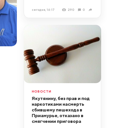
сегодня, 16:17
290
0
НОВОСТИ
Якутянину, без прав и под
наркотиками насмерть
сбившему пешехода в
Приамурье, отказано в
смягчении приговора