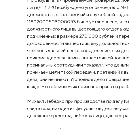
По результатам проведенной проверки 22 июн
лиц в/ч 21720 возбуждено уголовное дело №
должностных полномочий и служебный подлог (
11802000508000053 было установлено, что на
должностного лица вышестоящего отдела ка
подчинённых в размере 270 000 рублей и пер
договорённости вышестоящему должностному 
являлось дальнейшее распределение этих д
прикомандированными к вышестоящей военной
премиальных сотрудники показали, что деньг
понимаем цели такой передачи, претензий к 
дела, они не имеют. Уголовное дело прекращен
каждым из обвиняемых признано право на реаб
Михаил Лебёдко при производстве по делу 
свидетеля, ни один из фигурантов дела не ук
денежные средства, либо как лицо, давшее р