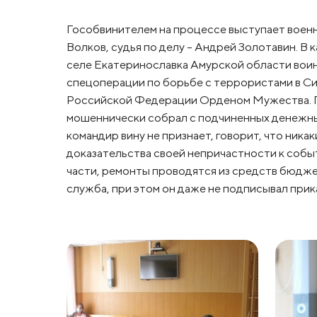
Гособвинителем на процессе выступает воен
Волков, судья по делу – Андрей Золотавин. В
селе Екатеринославка Амурской области воин
спецоперации по борьбе с террористами в Си
Российской Федерации Орденом Мужества. Пр
мошеннически собрал с подчиненных денежные
командир вину не признает, говорит, что никак
доказательства своей непричастности к событ
части, ремонты проводятся из средств бюджет
служба, при этом он даже не подписывал прика