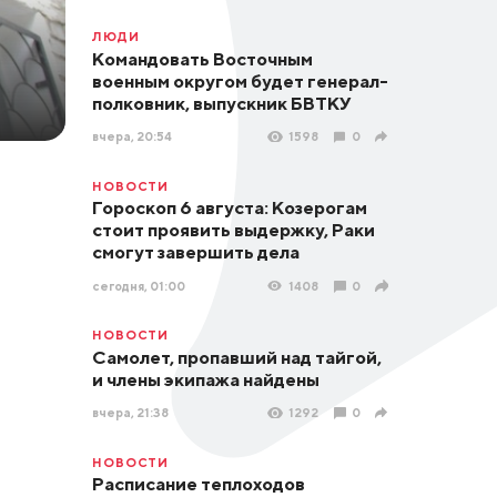
ЛЮДИ
Командовать Восточным
военным округом будет генерал-
полковник, выпускник БВТКУ
вчера, 20:54
1598
0
НОВОСТИ
Гороскоп 6 августа: Козерогам
стоит проявить выдержку, Раки
смогут завершить дела
сегодня, 01:00
1408
0
НОВОСТИ
Самолет, пропавший над тайгой,
и члены экипажа найдены
вчера, 21:38
1292
0
НОВОСТИ
Расписание теплоходов