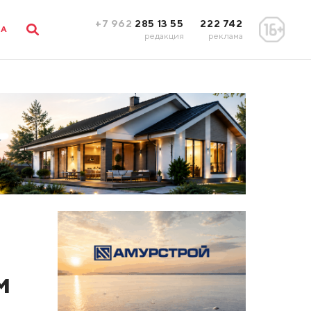
+7 962
285 13 55
222 742
ЛА
редакция
реклама
м