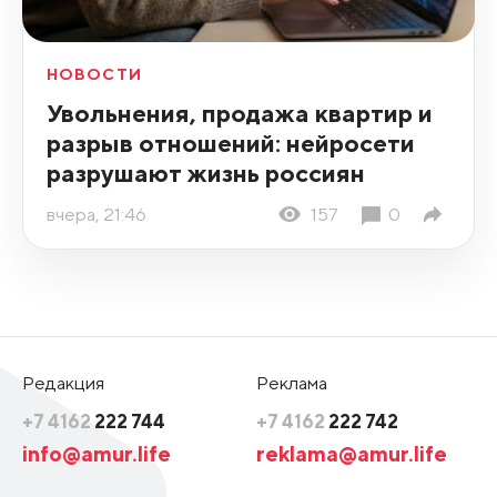
НОВОСТИ
Увольнения, продажа квартир и
разрыв отношений: нейросети
разрушают жизнь россиян
вчера, 21:46
157
0
Редакция
Реклама
+7 4162
222 744
+7 4162
222 742
info@amur.life
reklama@amur.life