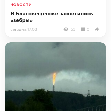
НОВОСТИ
В Благовещенске засветились
«зебры»
сегодня, 17:03
63
0