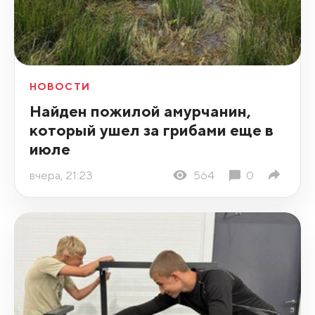
НОВОСТИ
Найден пожилой амурчанин,
который ушел за грибами еще в
июле
вчера, 21:23
564
0