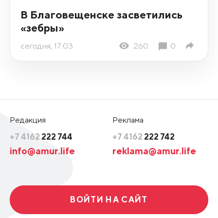
В Благовещенске засветились
«зебры»
сегодня, 17:03
260
0
Редакция
Реклама
+7 4162
222 744
+7 4162
222 742
info@amur.life
reklama@amur.life
ВОЙТИ НА САЙТ