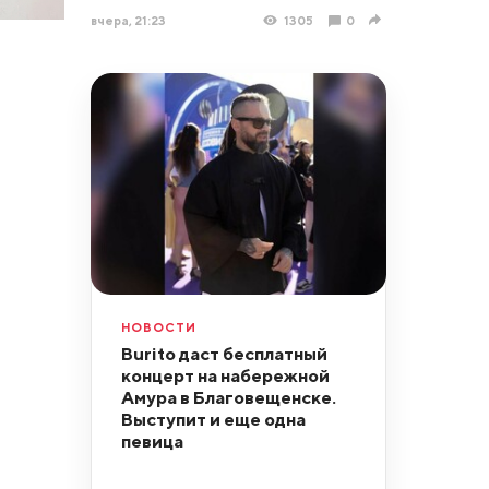
вчера, 21:23
1305
0
НОВОСТИ
Burito даст бесплатный
концерт на набережной
Амура в Благовещенске.
Выступит и еще одна
певица