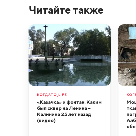
Читайте также
КОГДАТО_LIFE
КОГ
«Казачка» и фонтан. Каким
Мощ
был сквер на Ленина –
тка
Калинина 25 лет назад
пог
(видео)
Алб
обл