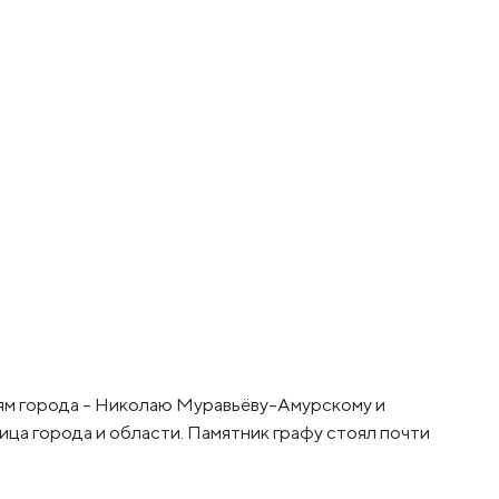
ям города – Николаю Муравьёву-Амурскому и
ца города и области. Памятник графу стоял почти