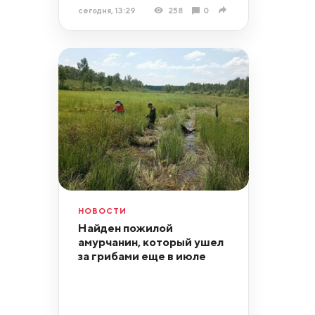
сегодня, 13:29
258
0
НОВОСТИ
Найден пожилой
амурчанин, который ушел
за грибами еще в июле