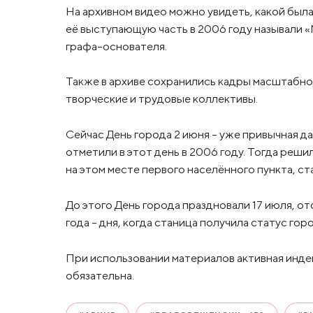
На архивном видео можно увидеть, какой была
её выступающую часть в 2006 году называли 
графа-основателя.
Также в архиве сохранились кадры масштабног
творческие и трудовые коллективы.
Сейчас День города 2 июня – уже привычная 
отметили в этот день в 2006 году. Тогда реш
на этом месте первого населённого пункта, с
До этого День города праздновали 17 июля, о
года – дня, когда станица получила статус горо
При использовании материалов активная инде
обязательна.