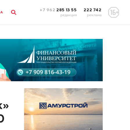
+7 962
285 13 55
222 742
ЛА
редакция
реклама
к»
0