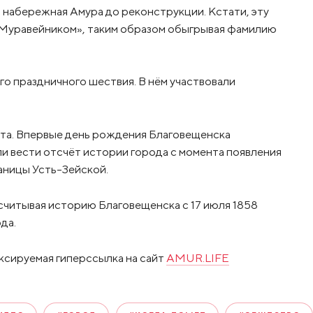
 набережная Амура до реконструкции. Кстати, эту
«Муравейником», таким образом обыгрывая фамилию
о праздничного шествия. В нём участвовали
дата. Впервые день рождения Благовещенска
или вести отсчёт истории города с момента появления
таницы Усть-Зейской.
тсчитывая историю Благовещенска с 17 июля 1858
да.
ксируемая гиперссылка на сайт
AMUR.LIFE