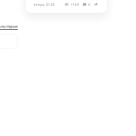
вчера, 21:23
1768
0
ла старые