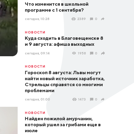
Что изменится в школьной
программе с 1 сентября?
сегодня, 10:28
2389
0
НОВОСТИ
Куда сходить в Благовещенске 8
и 9 августа: афиша выходных
сегодня, 09:14
1958
0
НОВОСТИ
Гороскоп 8 августа: Львы могут
найти новый источник заработка,
Стрельцы справятся со многими
проблемами
сегодня, 01:00
1473
0
НОВОСТИ
Найден пожилой амурчанин,
который ушел за грибами еще в
июле