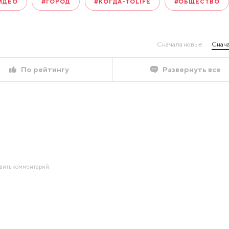
ИДЕО
#ГОРОД
#КОГДА-ТОLIFE
#ОБЩЕСТВО
Сначала новые
Снача
По рейтингу
Развернуть все
авить комментарий.