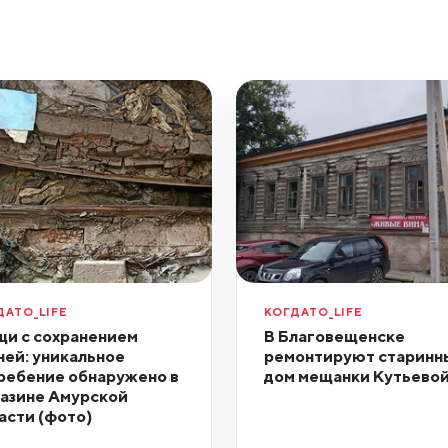
ДАТО_LIFE
КОГДАТО_LIFE
и с сохранением
В Благовещенске
ней: уникальное
ремонтируют старинн
ребение обнаружено в
дом мещанки Кутьево
азине Амурской
асти (фото)