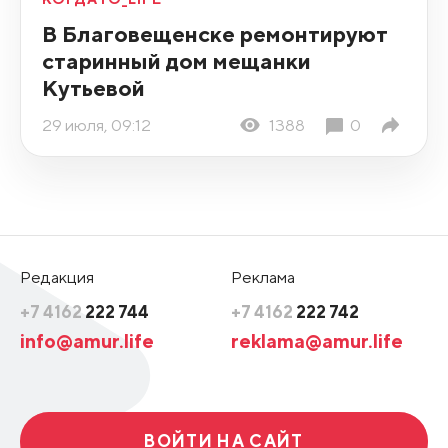
В Благовещенске ремонтируют
старинный дом мещанки
Кутьевой
29 июля, 09:12
1388
0
Редакция
Реклама
+7 4162
222 744
+7 4162
222 742
info@amur.life
reklama@amur.life
ВОЙТИ НА САЙТ