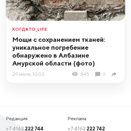
КОГДАТО_LIFE
Мощи с сохранением тканей:
уникальное погребение
обнаружено в Албазине
Амурской области (фото)
29 июля, 10:03
845
0
Редакция
Реклама
+7 4162
222 744
+7 4162
222 742