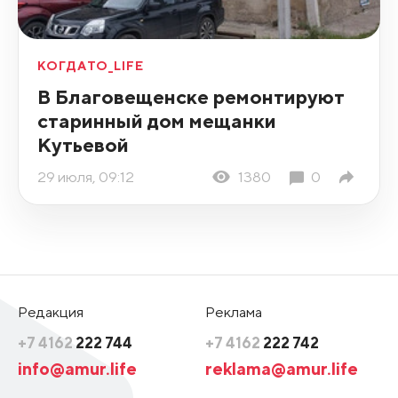
КОГДАТО_LIFE
В Благовещенске ремонтируют
старинный дом мещанки
Кутьевой
29 июля, 09:12
1380
0
Редакция
Реклама
+7 4162
222 744
+7 4162
222 742
info@amur.life
reklama@amur.life