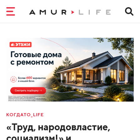
КОГДАТО_LIFE
«Труд, народовластие,
социализм!» и