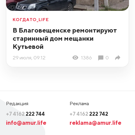
КОГДАТО_LIFE
В Благовещенске ремонтируют
старинный дом мещанки
Кутьевой
29 июля, 09:12
1386
0
Редакция
Реклама
+7 4162
222 744
+7 4162
222 742
info@amur.life
reklama@amur.life