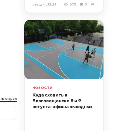
сегодня, 13:29
375
0
НОВОСТИ
Куда сходить в
ла старые
Благовещенске 8 и 9
августа: афиша выходных