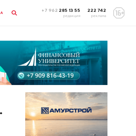
+7 962
285 13 55
222 742
ЛА
редакция
реклама
.