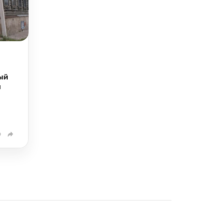
ый
й
0