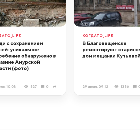
ДАТО_LIFE
КОГДАТО_LIFE
и с сохранением
В Благовещенске
ней: уникальное
ремонтируют старинн
ребение обнаружено в
дом мещанки Кутьево
азине Амурской
асти (фото)
ля, 10:03
827
0
29 июля, 09:12
1386