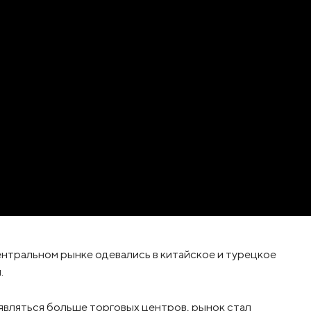
ентральном рынке одевались в китайское и турецкое
.
являться больше торговых центров, рынок стал