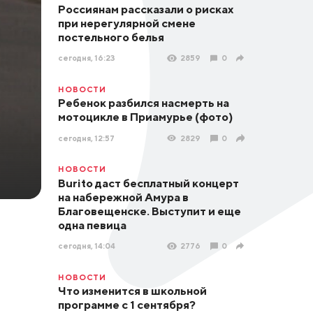
Россиянам рассказали о рисках
при нерегулярной смене
постельного белья
сегодня, 16:23
2859
0
НОВОСТИ
Ребенок разбился насмерть на
мотоцикле в Приамурье (фото)
сегодня, 12:57
2829
0
НОВОСТИ
Burito даст бесплатный концерт
на набережной Амура в
Благовещенске. Выступит и еще
одна певица
сегодня, 14:04
2776
0
НОВОСТИ
Что изменится в школьной
программе с 1 сентября?