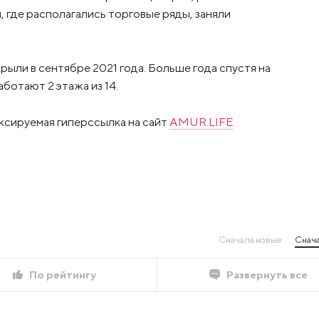
 где располагались торговые ряды, заняли
ыли в сентябре 2021 года. Больше года спустя на
ботают 2 этажа из 14.
ксируемая гиперссылка на сайт
AMUR.LIFE
Сначала новые
Снача
По рейтингу
Развернуть все