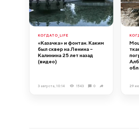
КОГДАТО_LIFE
КОГ
«Казачка» и фонтан. Каким
Мощ
был сквер на Ленина –
тка
Калинина 25 лет назад
пог
(видео)
Алб
обл
3 августа, 10:14
1543
0
29 ию