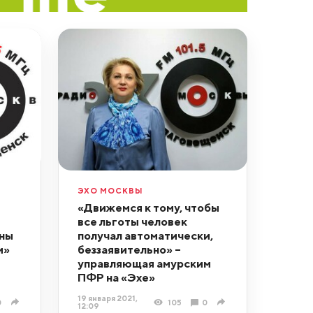
ЭХО МОСКВЫ
«Движемся к тому, чтобы
все льготы человек
ины
получал автоматически,
м»
беззаявительно» –
управляющая амурским
ПФР на «Эхе»
19 января 2021,
0
105
0
12:09