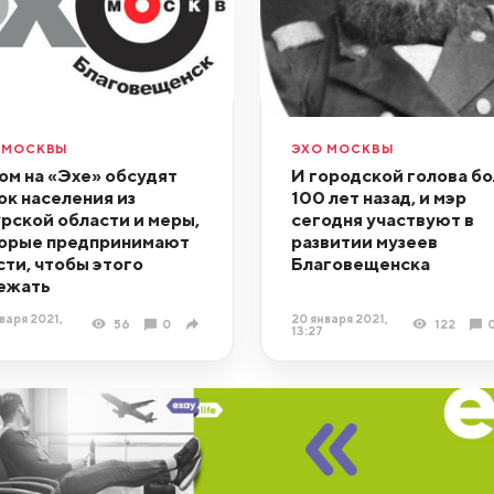
 МОСКВЫ
ЭХО МОСКВЫ
ом на «Эхе» обсудят
И городской голова б
ок населения из
100 лет назад, и мэр
рской области и меры,
сегодня участвуют в
орые предпринимают
развитии музеев
сти, чтобы этого
Благовещенска
ежать
варя 2021,
20 января 2021,
56
0
122
13:27