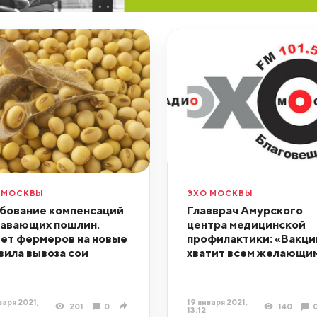
 МОСКВЫ
ЭХО МОСКВЫ
бование компенсаций
Главврач Амурского
лавающих пошлин.
центра медицинской
ет фермеров на новые
профилактики: «Вакц
вила вывоза сои
хватит всем желающи
варя 2021,
19 января 2021,
201
0
140
13:12