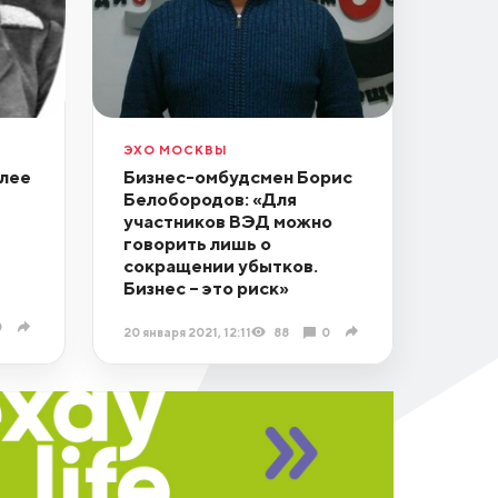
ЭХО МОСКВЫ
олее
Бизнес-омбудсмен Борис
Белобородов: «Для
участников ВЭД можно
говорить лишь о
сокращении убытков.
Бизнес – это риск»
0
20 января 2021, 12:11
88
0