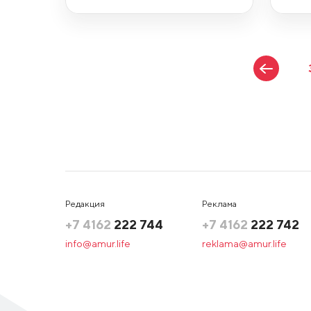
Редакция
Реклама
+7 4162
222 744
+7 4162
222 742
info@amur.life
reklama@amur.life