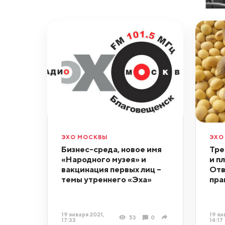
ЭХО МОСКВЫ
ЭХО
Бизнес-среда, новое имя
Тре
«Народного музея» и
и п
вакцинация первых лиц –
Отв
темы утреннего «Эха»
пра
19 января 2021,
19 ян
53
0
17:33
14:17