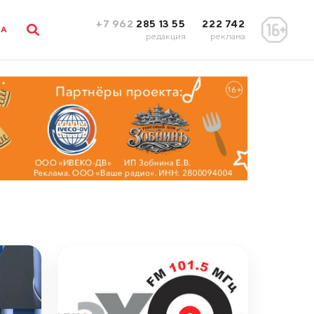
+7 962
285 13 55
222 742
ЛА
редакция
реклама