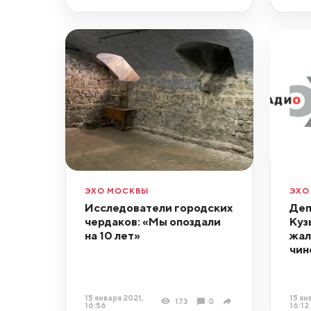
ЭХО МОСКВЫ
ЭХО
Исследователи городских
Деп
чердаков: «Мы опоздали
Куз
на 10 лет»
жал
чин
15 января 2021,
15 ян
173
0
16:56
16:12