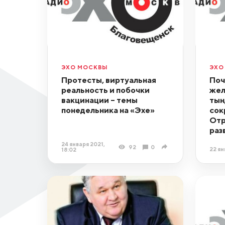
ЭХО МОСКВЫ
ЭХО
Протесты, виртуальная
Поч
реальность и побочки
жел
вакцинации – темы
тын
понедельника на «Эхе»
сок
Отр
раз
24 января 2021,
92
0
22 ян
18:02