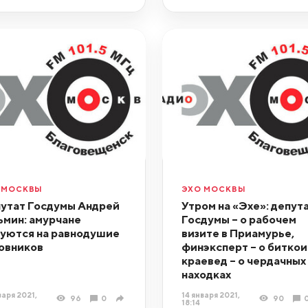
 МОСКВЫ
ЭХО МОСКВЫ
утат Госдумы Андрей
Утром на «Эхе»: депут
ьмин: амурчане
Госдумы – о рабочем
уются на равнодушие
визите в Приамурье,
овников
финэксперт – о биткои
краевед – о чердачных
находках
варя 2021,
14 января 2021,
96
0
90
18:14