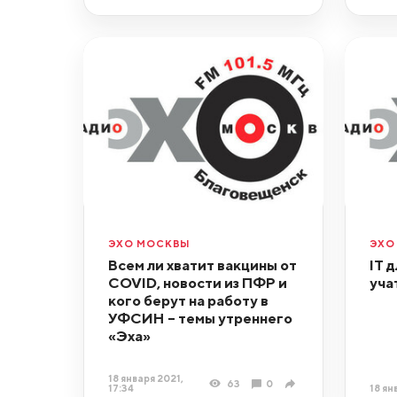
ЭХО МОСКВЫ
ЭХО
Всем ли хватит вакцины от
IT 
COVID, новости из ПФР и
уча
кого берут на работу в
УФСИН – темы утреннего
«Эха»
18 января 2021,
63
0
18 ян
17:34