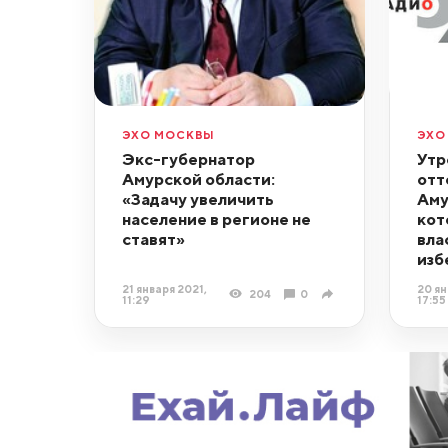
ЭХО МОСКВЫ
ЭХО
Экс-губернатор
Утр
Амурской области:
отт
«Задачу увеличить
Аму
население в регионе не
кот
ставят»
вла
изб
21 января 2021,
20 ян
204
0
11:29
17:55