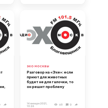
ЭХО МОСКВЫ
ат
Разговор на «Эхе»: если
приют для животных
будет не для галочки, то
не,
он решит проблему
14 января 2021,
0
65
0
10:26