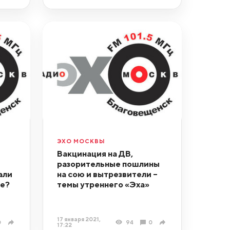
ЭХО МОСКВЫ
Вакцинация на ДВ,
разорительные пошлины
али
на сою и вытрезвители –
ше?
темы утреннего «Эха»
17 января 2021,
0
94
0
17:22