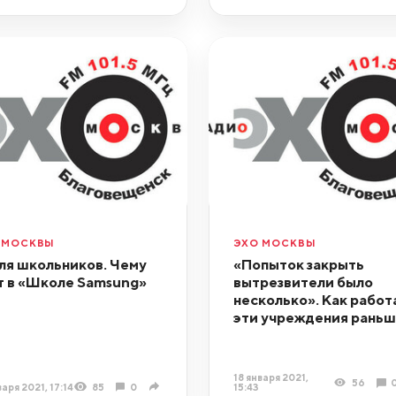
 МОСКВЫ
ЭХО МОСКВЫ
для школьников. Чему
«Попыток закрыть
т в «Школе Samsung»
вытрезвители было
несколько». Как работ
эти учреждения рань
18 января 2021,
56
варя 2021, 17:14
85
0
15:43