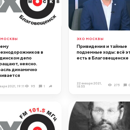
 МОСКВЫ
ЭХО МОСКВЫ
ему
Привидения и тайные
езнодорожников в
подземные ходы: всё э
динском депо
есть в Благовещенске
ращают, неясно.
асль динамично
вивается
22 января 2021,
275
варя 2021, 19:11
95
1
18:55