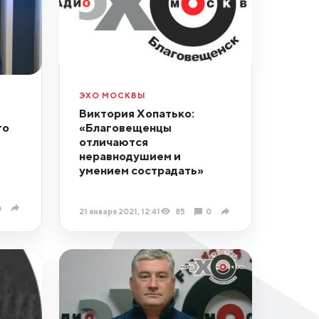
ЭХО МОСКВЫ
Виктория Хопатько:
то
«Благовещенцы
отличаются
неравнодушием и
умением сострадать»
0
21 января 2021, 12:41
85
0