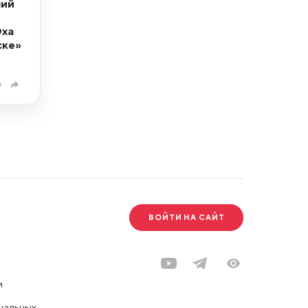
ний
Эха
ске»
0
ВОЙТИ НА САЙТ
и
нальных