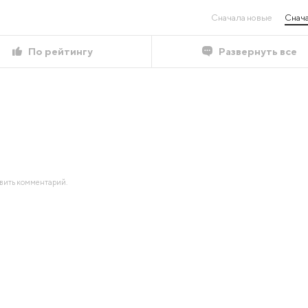
Сначала новые
Снача
По рейтингу
Развернуть все
авить комментарий.