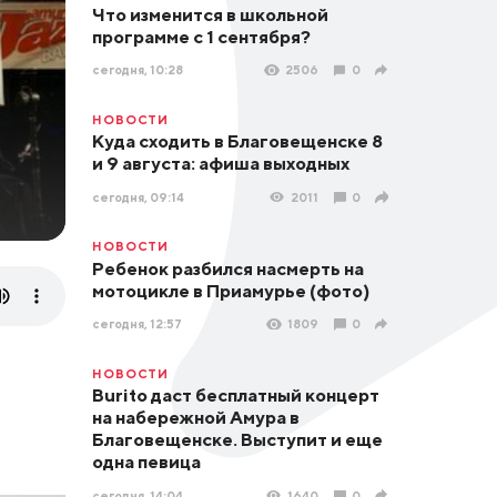
Что изменится в школьной
программе с 1 сентября?
сегодня, 10:28
2506
0
НОВОСТИ
Куда сходить в Благовещенске 8
и 9 августа: афиша выходных
сегодня, 09:14
2011
0
НОВОСТИ
Ребенок разбился насмерть на
мотоцикле в Приамурье (фото)
сегодня, 12:57
1809
0
НОВОСТИ
Burito даст бесплатный концерт
на набережной Амура в
Благовещенске. Выступит и еще
одна певица
сегодня, 14:04
1640
0