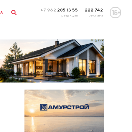
+7 962
285 13 55
222 742
ЛА
редакция
реклама