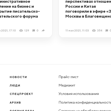
инистративное
перспективах отноше
ление на бизнес и
России и Китая
рытие писательско-
поговорили в эфире «
ательского форума
Москвы в Благовещен
я 2021, 17:10
129
0
11 мая 2021, 11:03
354
Прайс-лист
НОВОСТИ
Медиакит
ЛЮДИ
Условия использования
СПЕЦПРОЕКТ
Политика конфиденциальност
АРХИВ
Согласие на обработку персо
ДОБРЫЕ ДЕЛА