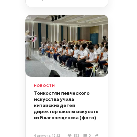
НОВОСТИ
Тонкостям певческого
искусства учила
китайских детей
директор школы искусств
из Благовещенска (фото)
4 августа, 15:12
153
0