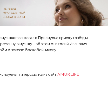
 музыкантов, когда в Приамурье приедут звёзды
временную музыку – об этом Анатолий Иванович
ой и Алексею Воскобойникову.
ксируемая гиперссылка на сайт
AMUR.LIFE