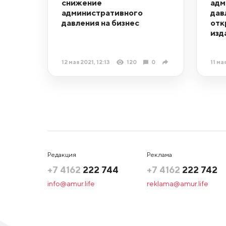
снижение
адм
административного
дав
давления на бизнес
отк
изд
12 мая 2021, 12:13
120
0
11 ма
Редакция
Реклама
+7 4162
222 744
+7 4162
222 742
info@amur.life
reklama@amur.life