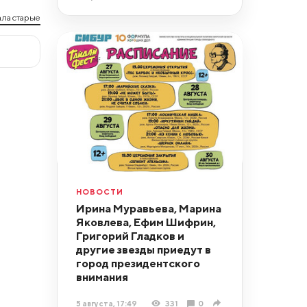
ла старые
НОВОСТИ
Ирина Муравьева, Марина
Яковлева, Ефим Шифрин,
Григорий Гладков и
другие звезды приедут в
город президентского
внимания
5 августа, 17:49
331
0