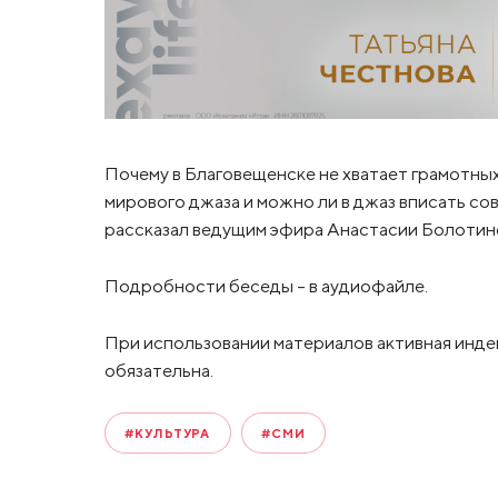
Почему в Благовещенске не хватает грамотных
мирового джаза и можно ли в джаз вписать со
рассказал ведущим эфира Анастасии Болотин
Подробности беседы – в аудиофайле.
При использовании материалов активная инде
обязательна.
#КУЛЬТУРА
#СМИ