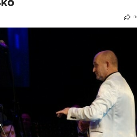
ько
П