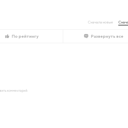
Сначала новые
Снача
По рейтингу
Развернуть все
авить комментарий.