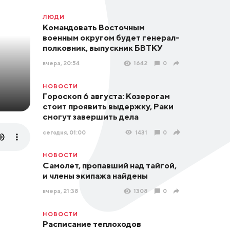
ЛЮДИ
Командовать Восточным
военным округом будет генерал-
полковник, выпускник БВТКУ
вчера, 20:54
1642
0
НОВОСТИ
Гороскоп 6 августа: Козерогам
стоит проявить выдержку, Раки
смогут завершить дела
сегодня, 01:00
1431
0
НОВОСТИ
Самолет, пропавший над тайгой,
и члены экипажа найдены
вчера, 21:38
1308
0
НОВОСТИ
Расписание теплоходов