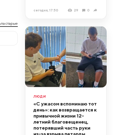
сегодня, 17:50
29
0
ла старые
ЛЮДИ
«С ужасом вспоминаю тот
день»: как возвращается к
привычной жизни 12-
летний благовещенец,
потерявший часть руки
из-за взрыва петарды