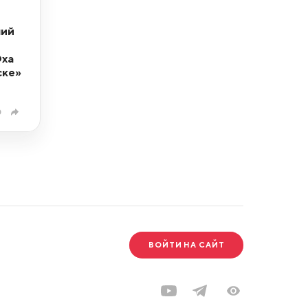
ний
Эха
ске»
0
ВОЙТИ НА САЙТ