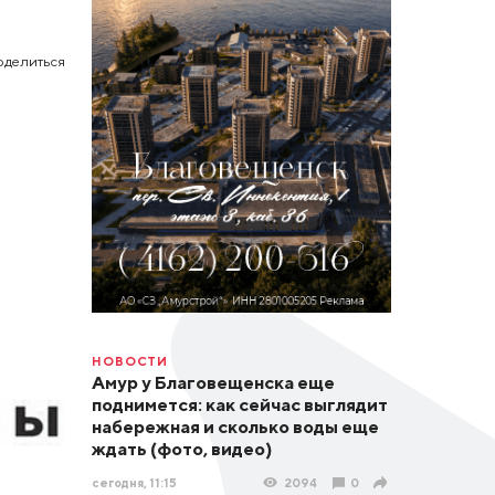
оделиться
НОВОСТИ
Амур у Благовещенска еще
поднимется: как сейчас выглядит
набережная и сколько воды еще
ждать (фото, видео)
сегодня, 11:15
2094
0