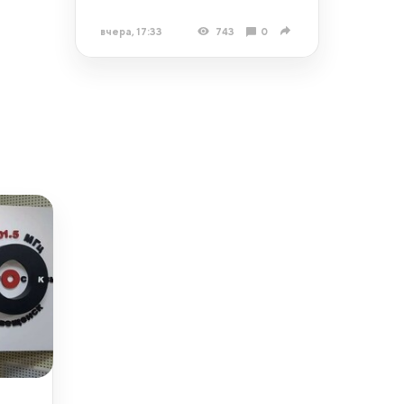
вчера, 17:33
743
0