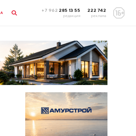
+7 962
285 13 55
222 742
ЛА
редакция
реклама