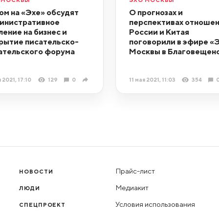
ом на «Эхе» обсудят
О прогнозах и
инистративное
перспективах отноше
ление на бизнес и
России и Китая
рытие писательско-
поговорили в эфире «
ательского форума
Москвы в Благовещен
я 2021, 17:10
129
0
11 мая 2021, 11:03
354
Прайс-лист
НОВОСТИ
Медиакит
ЛЮДИ
Условия использования
СПЕЦПРОЕКТ