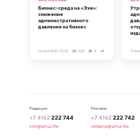
Бизнес-среда на «Эхе»:
Утр
снижение
адм
административного
дав
давления на бизнес
отк
изд
12 мая 2021, 12:13
120
0
11 ма
Редакция
Реклама
+7 4162
222 744
+7 4162
222 742
info@amur.life
reklama@amur.life