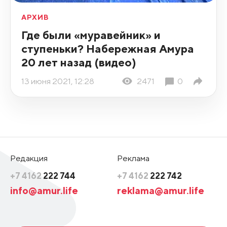
АРХИВ
Где были «муравейник» и
ступеньки? Набережная Амура
20 лет назад (видео)
13 июня 2021, 12:28
2471
0
Редакция
Реклама
+7 4162
222 744
+7 4162
222 742
info@amur.life
reklama@amur.life