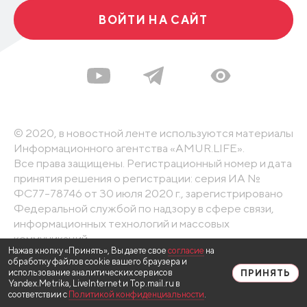
ВОЙТИ НА САЙТ
© 2020, в новостной ленте используются материалы
Информационного агентства «AMUR.LIFE».
Все права защищены. Регистрационный номер и дата
принятия решения о регистрации: серия ИА №
ФС77-78746 от 30 июля 2020 г., зарегистрировано
Федеральной службой по надзору в сфере связи,
информационных технологий и массовых
коммуникаций
Нажав кнопку «Принять», Вы даете свое
согласие
на
обработку файлов cookie вашего браузера и
На информационном ресурсе применяются
использование аналитических сервисов
ПРИНЯТЬ
рекомендательные технологии (информационные
Yandex.Metrika, LiveInternet и Top.mail.ru в
соответствии с
Политикой конфиденциальности
.
технологии предоставления информации на основе