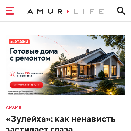
АРХИВ
«Зулейха»: как ненависть
застилает глаза