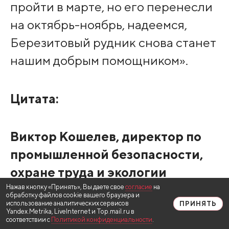
пройти в марте, но его перенесли
на октябрь-ноябрь, надеемся,
Березитовый рудник снова станет
нашим добрым помощником».
Цитата:
Виктор Кошелев, директор по
промышленной безопасности,
охране труда и экологии
Березитового рудника:
Нажав кнопку «Принять», Вы даете свое
согласие
на
обработку файлов cookie вашего браузера и
использование аналитических сервисов
ПРИНЯТЬ
Yandex.Metrika, LiveInternet и Top.mail.ru в
соответствии с
Политикой конфиденциальности
.
«Есть пословица: кто