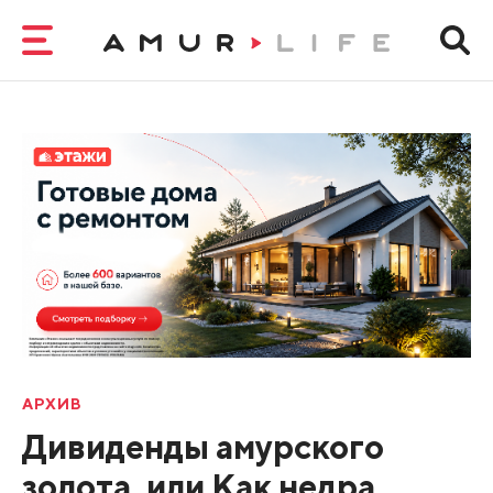
АРХИВ
Дивиденды амурского
золота, или Как недра