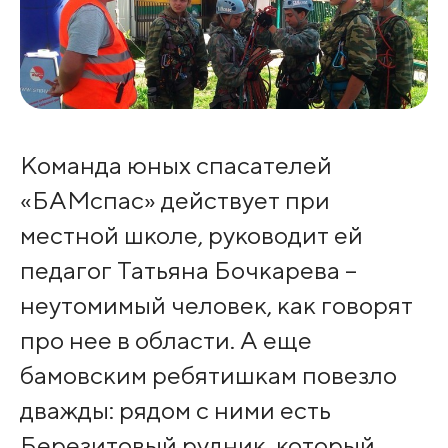
Команда юных спасателей
«БАМспас» действует при
местной школе, руководит ей
педагог Татьяна Бочкарева –
неутомимый человек, как говорят
про нее в области. А еще
бамовским ребятишкам повезло
дважды: рядом с ними есть
Березитовый рудник, который