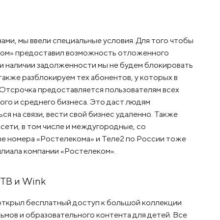
ами, мы ввели специальные условия. Для того чтобы
еком» предоставил возможность отложенного
при наличии задолженности мы не будем блокировать
 также разблокируем тех абонентов, у которых в
 Отсрочка предоставляется пользователям всех
лого и среднего бизнеса. Это даст людям
я на связи, вести свой бизнес удаленно. Также
сети, в том числе и междугородные, со
е номера «Ростелекома» и Теле2 по России тоже
лиала компании «Ростелеком».
ТВ и Wink
открыл бесплатный доступ к большой коллекции
ьмов и образовательного контента для детей. Все