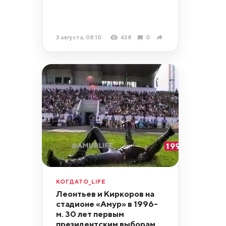
3 августа, 08:10
438
0
КОГДАТО_LIFE
Леонтьев и Киркоров на
стадионе «Амур» в 1996-
м. 30 лет первым
президентским выборам