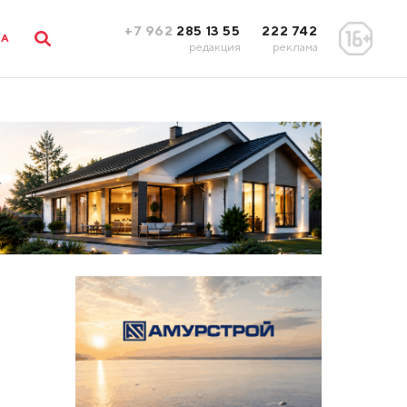
+7 962
285 13 55
222 742
ЛА
редакция
реклама