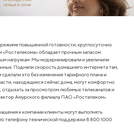
 режиме повышенной готовности, круглосуточно
и «Ростелекома» обладает прочным запасом
ым нагрузкам. Мы модернизировали и увеличили
анных. Подняли скорость домашнего интернета там,
и сделали это без изменения тарифного плана и
асти, находящиеся сейчас дома, могут комфортно
ь, отдыхать за просмотром любимых телеканалов и
иректор Амурского филиала ПАО «Ростелеком».
ращения к компании клиенты могут выполнять
 по телефону технической поддержки 8 800 1000