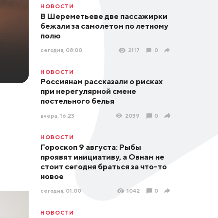
НОВОСТИ
В Шереметьеве две пассажирки
бежали за самолетом по летному
полю
сегодня, 08:00
2117
0
НОВОСТИ
Россиянам рассказали о рисках
при нерегулярной смене
постельного белья
вчера, 16:23
2039
0
НОВОСТИ
Гороскоп 9 августа: Рыбы
проявят инициативу, а Овнам не
стоит сегодня браться за что-то
новое
сегодня, 01:00
1042
0
НОВОСТИ