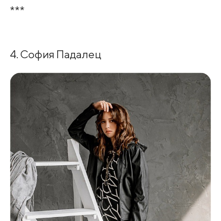
***
4. София Падалец