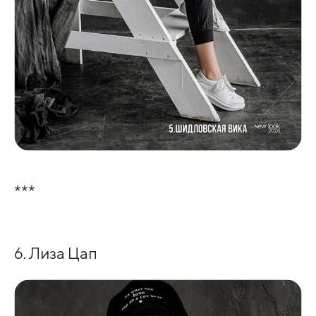
***
6. Лиза Цап