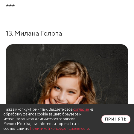
***
13. Милана Голота
Нажав кнопку «Принять», Вы даете свое
согласие
на
обработку файлов cookie вашего браузера и
использование аналитических сервисов
ПРИНЯТЬ
Yandex.Metrika, LiveInternet и Top.mail.ru в
соответствии с
Политикой конфиденциальности
.