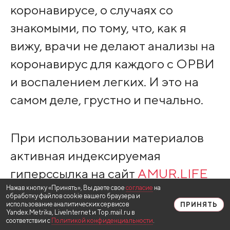
коронавирусе, о случаях со
знакомыми, по тому, что, как я
вижу, врачи не делают анализы на
коронавирус для каждого с ОРВИ
и воспалением легких. И это на
самом деле, грустно и печально.
При использовании материалов
активная индексируемая
гиперссылка на сайт
AMUR.LIFE
Нажав кнопку «Принять», Вы даете свое
согласие
на
обязательна.
обработку файлов cookie вашего браузера и
использование аналитических сервисов
ПРИНЯТЬ
Yandex.Metrika, LiveInternet и Top.mail.ru в
соответствии с
Политикой конфиденциальности
.