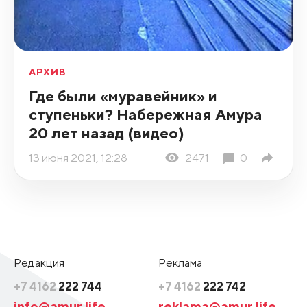
АРХИВ
Где были «муравейник» и
ступеньки? Набережная Амура
20 лет назад (видео)
13 июня 2021, 12:28
2471
0
Редакция
Реклама
+7 4162
222 744
+7 4162
222 742
info@amur.life
reklama@amur.life