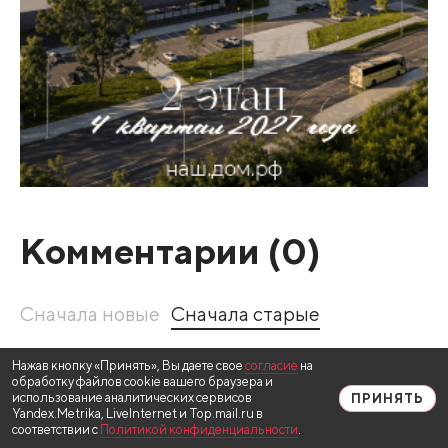
Комментарии (
0
)
Сначала новые
Сначала старые
Нажав кнопку «Принять», Вы даете свое
согласие
на
обработку файлов cookie вашего браузера и
использование аналитических сервисов
ПРИНЯТЬ
Yandex.Metrika, LiveInternet и Top.mail.ru в
соответствии с
Политикой конфиденциальности
.
Все подряд