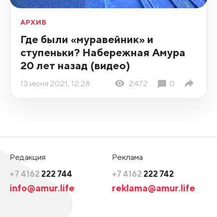
АРХИВ
Где были «муравейник» и
ступеньки? Набережная Амура
20 лет назад (видео)
13 июня 2021, 12:28
2472
0
Редакция
Реклама
+7 4162
222 744
+7 4162
222 742
info@amur.life
reklama@amur.life