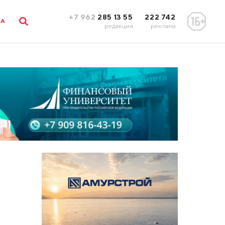
+7 962
285 13 55
222 742
ЛА
редакция
реклама