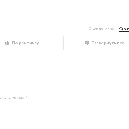
Сначала новые
Снача
По рейтингу
Развернуть все
авить комментарий.