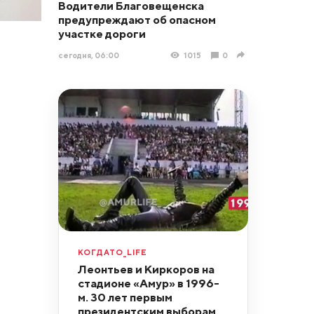
Водители Благовещенска
предупреждают об опасном
участке дороги
сегодня, 06:00
1015
0
КОГДАТО_LIFE
Леонтьев и Киркоров на
стадионе «Амур» в 1996-
м. 30 лет первым
президентским выборам