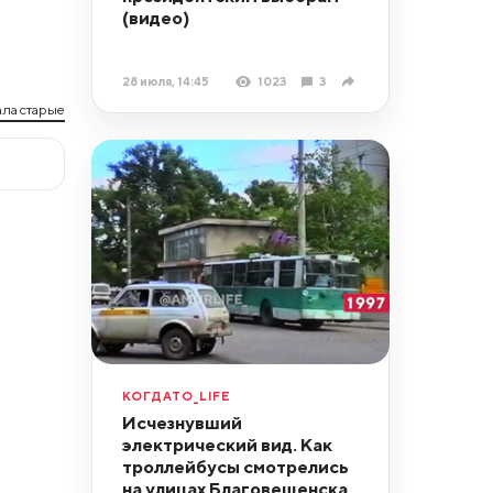
(видео)
28 июля, 14:45
1023
3
ла старые
КОГДАТО_LIFE
Исчезнувший
электрический вид. Как
троллейбусы смотрелись
на улицах Благовещенска