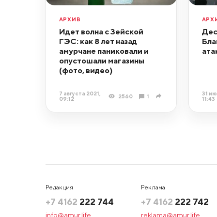
АРХИВ
АРХ
Идет волна с Зейской
Дес
ГЭС: как 8 лет назад
Бла
амурчане паниковали и
ата
опустошали магазины
(фото, видео)
7 августа 2021,
31 ию
2560
1
09:12
11:43
Редакция
Реклама
+7 4162
222 744
+7 4162
222 742
info@amur.life
reklama@amur.life