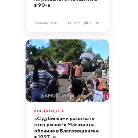
в 90-е
19 июля, 19:43
978
2
КОГДАТО_LIFE
«С дубинками разогнать
этот рынок!» Магазин на
обочине в Благовещенске
в 1997-м