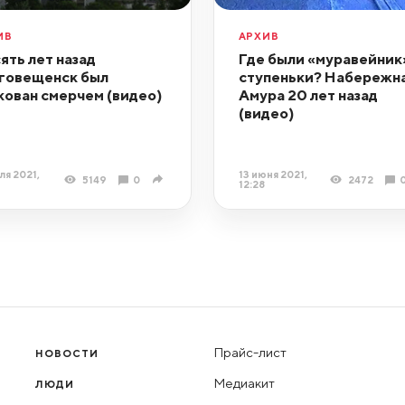
ИВ
АРХИВ
ять лет назад
Где были «муравейник
говещенск был
ступеньки? Набережн
кован смерчем (видео)
Амура 20 лет назад
(видео)
ля 2021,
13 июня 2021,
5149
0
2472
12:28
Прайс-лист
НОВОСТИ
Медиакит
ЛЮДИ