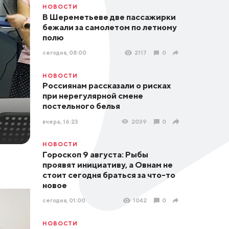
НОВОСТИ
В Шереметьеве две пассажирки
бежали за самолетом по летному
полю
сегодня, 08:00
2117
0
НОВОСТИ
Россиянам рассказали о рисках
при нерегулярной смене
постельного белья
вчера, 16:23
2039
0
НОВОСТИ
Гороскоп 9 августа: Рыбы
проявят инициативу, а Овнам не
стоит сегодня браться за что-то
новое
сегодня, 01:00
1042
0
НОВОСТИ