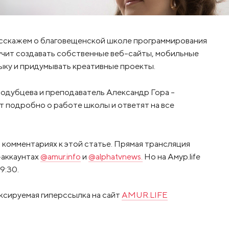
 расскажем о благовещенской школе программирования
 учит создавать собственные веб-сайты, мобильные
ыку и придумывать креативные проекты.
одубцева и преподаватель Александр Гора –
т подробно о работе школы и ответят на все
в комментариях к этой статье. Прямая трансляция
м-аккаунтах
@amur.info
и
@alphatvnews.
Но на Амур.life
9:30.
ксируемая гиперссылка на сайт
AMUR.LIFE