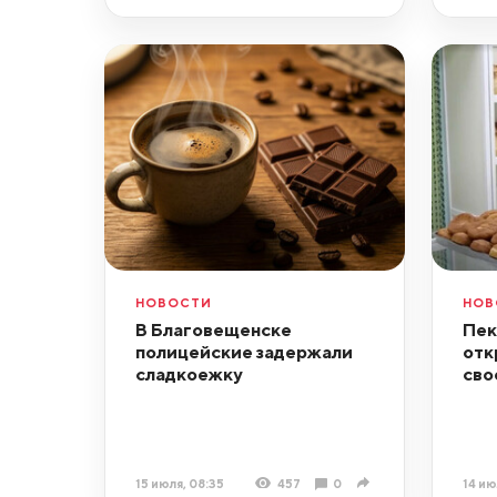
НОВОСТИ
НОВ
В Благовещенске
Пек
полицейские задержали
отк
сладкоежку
сво
15 июля, 08:35
457
0
14 ию