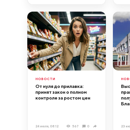
НОВОСТИ
НОВ
От нуля до прилавка:
Выс
принят закон о полном
пра
контроле за ростом цен
пол
Бла
24 июля, 08:12
567
0
23 ию