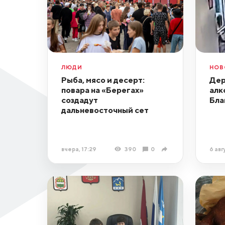
ЛЮДИ
НОВ
Рыба, мясо и десерт:
Дер
повара на «Берегах»
алк
создадут
Бла
дальневосточный сет
вчера, 17:29
390
0
6 авг