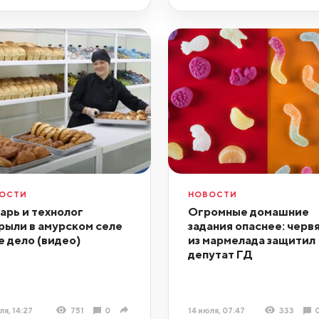
ОСТИ
НОВОСТИ
арь и технолог
Огромные домашние
рыли в амурском селе
задания опаснее: черв
е дело (видео)
из мармелада защитил
депутат ГД
ля, 14:27
751
0
14 июля, 07:47
333