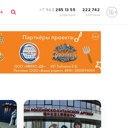
+7 962
285 13 55
222 742
ЛА
редакция
реклама