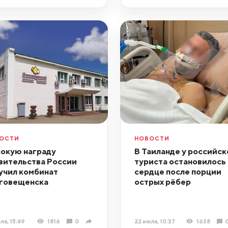
ОСТИ
НОВОСТИ
окую награду
В Таиланде у российск
вительства России
туриста остановилось
учил комбинат
сердце после порции
говещенска
острых рёбер
ля, 15:49
1816
0
22 июля, 10:37
1638