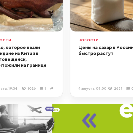
ОСТИ
НОВОСТИ
о, которое везли
Цены на сахар в Росси
ждане из Китая в
быстро растут
говещенск,
чтожили на границе
уста, 19:34
1026
1
4 августа, 09:00
2657