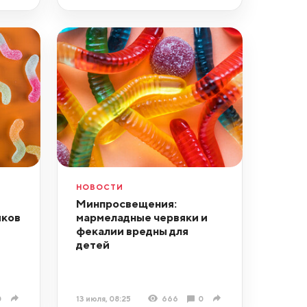
НОВОСТИ
Минпросвещения:
яков
мармеладные червяки и
фекалии вредны для
детей
0
13 июля, 08:25
666
0