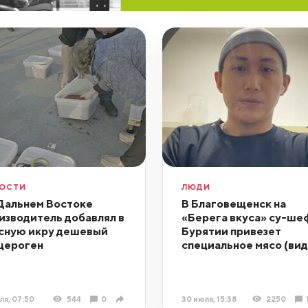
ОСТИ
ЛЮДИ
Дальнем Востоке
В Благовещенск на
изводитель добавлял в
«Берега вкуса» су-шеф
сную икру дешевый
Бурятии привезет
цероген
специальное мясо (вид
ля, 07:50
544
0
30 июля, 15:38
2250