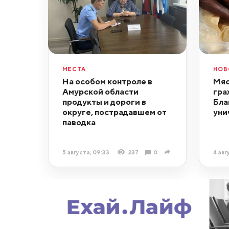
МЕСТА
НОВ
На особом контроле в
Мяс
Амурской области
гра
продукты и дороги в
Бла
округе, пострадавшем от
уни
паводка
5 августа, 09:33
237
0
4 авг