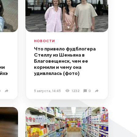
НОВОСТИ
Что привело фудблогера
Стеллу из Шеньяна в
Благовещенск, чем ее
ми
кормили и чему она
йхэ
удивлялась (фото)
0
5 августа, 14:45
1232
0