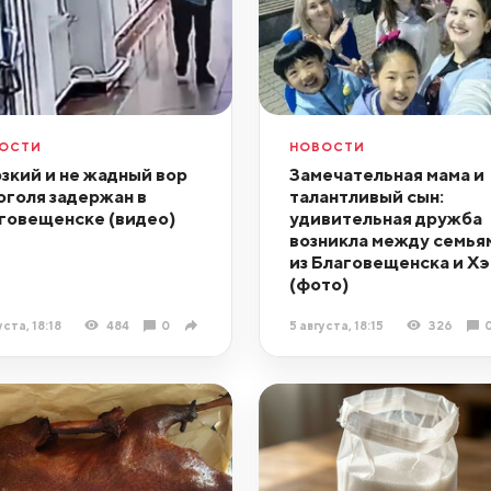
ОСТИ
НОВОСТИ
зкий и не жадный вор
Замечательная мама и
оголя задержан в
талантливый сын:
говещенске (видео)
удивительная дружба
возникла между семья
из Благовещенска и Хэ
(фото)
уста, 18:18
484
0
5 августа, 18:15
326