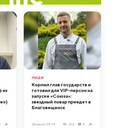
ЛЮДИ
Кормил глав государств и
 из
готовил для VIP-персон на
запуске «Союза»:
ео)
звездный повар приедет в
Благовещенск
1
28 июля, 09:19
612
0