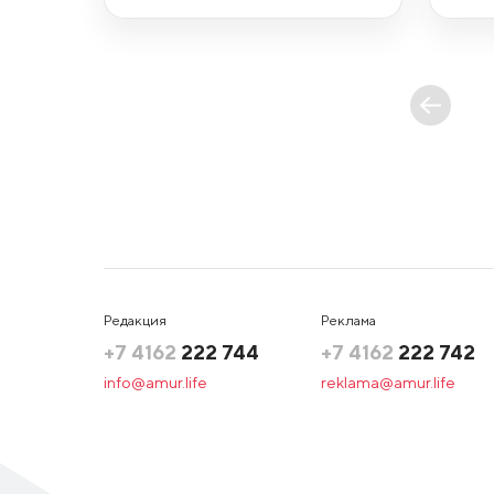
Редакция
Реклама
+7 4162
222 744
+7 4162
222 742
info@amur.life
reklama@amur.life