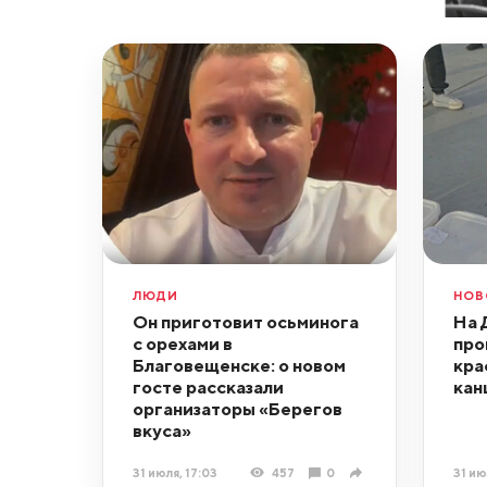
ЛЮДИ
НОВ
Он приготовит осьминога
На 
с орехами в
про
Благовещенске: о новом
кра
госте рассказали
кан
организаторы «Берегов
вкуса»
31 июля, 17:03
457
0
31 ию