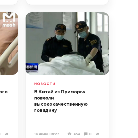
НОВОСТИ
ого
В Китай из Приморья
повезли
высококачественную
говядину
0
16 июля, 08:27
454
0