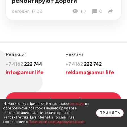
ремонтируют дороги
сегодня, 17:32
117
0
Редакция
Реклама
+7 4162
222 744
+7 4162
222 742
info@amur.life
reklama@amur.life
ВОЙТИ НА САЙТ
Нажав кнопку «Принять», Вы даете свое
согласие
на
обработку файлов cookie вашего браузера и
использование аналитических сервисов
ПРИНЯТЬ
Yandex.Metrika, LiveInternet и Top.mail.ru в
соответствии с
Политикой конфиденциальности
.