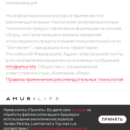
коммуникаций
На информационном ресурсе применяются
рекомендательные технологии (информационные
технологии предоставления информации на основе
сбора, систематизации и анализа сведений,
относящихся к предпочтениям пользователей сети
"Интернет", находящихся на территории
Российской Федерации). Адрес электронной почты
для направления юридически значимых сообщений:
info@amur.life
. Общество с ограниченной
ответственностью «Компания «Игра».
Правила применения рекомендательных технологий
Нажав кнопку «Принять», Вы даете свое
согласие
на
обработку файлов cookie вашего браузера и
использование аналитических сервисов
ПРИНЯТЬ
Yandex.Metrika, LiveInternet и Top.mail.ru в
соответствии с
Политикой конфиденциальности
.